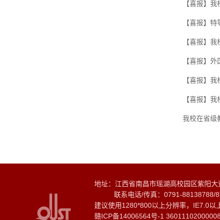
【喜报】我
【喜报】特
【喜报】我
【喜报】外
【喜报】我
【喜报】我
我校在省级
地址：江西省南昌市瑶湖高校园区紫阳大道1
联系电话/传真：0791-88138788/8
建议使用1280*800以上分辨率，IE7.
赣ICP备14006564号-1 3601110200000