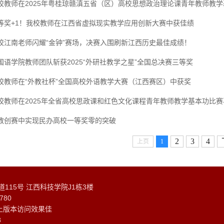
校教师在2025年粤桂琼赣滇五省（区）高校思想政治理论课青年教师教学基
等奖+1！我校教师在江西省虚拟现实教学应用创新大赛中获佳绩
校江南老师闪耀“金钟”赛场，决赛入围刷新江西历史最佳成绩！
国语学院教师团队斩获2025“外研社教学之星”全国总决赛三等奖
校教师在“外教社杯”全国高校外语教学大赛（江西赛区）中获奖
校教师在2025年全省高校思政课和红色文化课程青年教师教学基本功比赛再
教创赛中实现民办高校一等奖零的突破
2
3
4
上页
1
15号 江西科技学院J1栋3楼
780
0以上版本访问效果佳
8