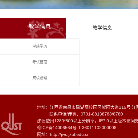
教学信息
教学信息
学籍学历
考试管理
成绩管理
地址：江西省南昌市瑶湖高校园区紫阳大道115号 江
联系电话/传真：0791-88138788/8780
建议使用1280*800以上分辨率，IE7.0以上版本访问
赣ICP备14006564号-1 36011102000008
网址：http://jwc.jxut.edu.cn